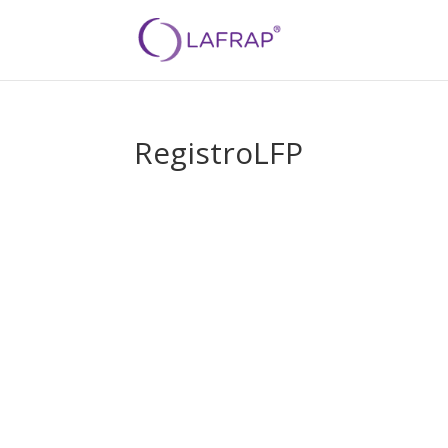
RegistroLFP
¿Sabes que co
para la subcont
la nueva