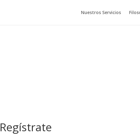
Nuestros Servicios
Filos
ndiciones se permitirá
ratación de personal c
 reforma laboral?
Regístrate