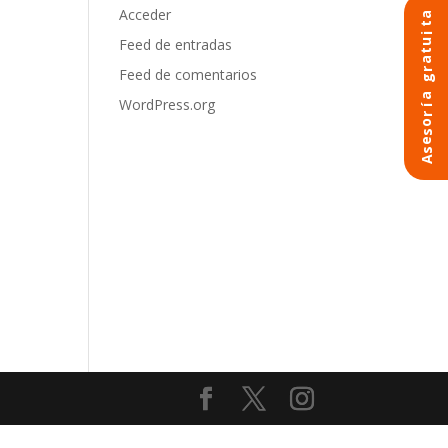
Acceder
a
t
i
Feed de entradas
u
a
t
a
Feed de comentarios
r
g
a
WordPress.org
í
r
o
s
e
s
A